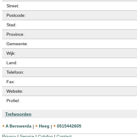
Street:
Postcode:
Stad:
Province:
Gemeente:
Wijk:
Land:
Telefoon:
Fax:
Website:
Profiel:
Trefwoorden
+ A Berswerda
|
+ Heeg
|
+ 0515442605
Privacy
|
Service
|
Colofon
|
Contact