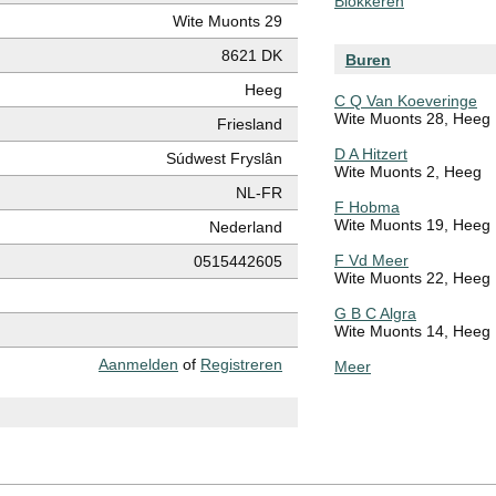
Blokkeren
Wite Muonts 29
8621 DK
Buren
Heeg
C Q Van Koeveringe
Wite Muonts 28, Heeg
Friesland
D A Hitzert
Súdwest Fryslân
Wite Muonts 2, Heeg
NL-FR
F Hobma
Wite Muonts 19, Heeg
Nederland
F Vd Meer
0515442605
Wite Muonts 22, Heeg
G B C Algra
Wite Muonts 14, Heeg
Aanmelden
of
Registreren
Meer