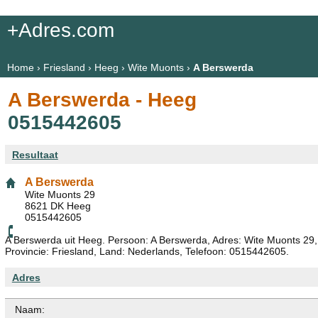
+Adres.com
Home
›
Friesland
›
Heeg
›
Wite Muonts
›
A Berswerda
A Berswerda - Heeg
0515442605
Resultaat
A Berswerda
Wite Muonts 29
8621 DK Heeg
0515442605
A Berswerda uit Heeg. Persoon: A Berswerda, Adres: Wite Muonts 29
Provincie: Friesland, Land: Nederlands, Telefoon: 0515442605.
Adres
Naam: