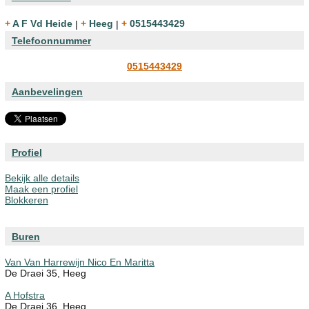
+ A F Vd Heide
|
+ Heeg
|
+ 0515443429
Telefoonnummer
0515443429
Aanbevelingen
Profiel
Bekijk alle details
Maak een profiel
Blokkeren
Buren
Van Van Harrewijn Nico En Maritta
De Draei 35, Heeg
A Hofstra
De Draei 36, Heeg