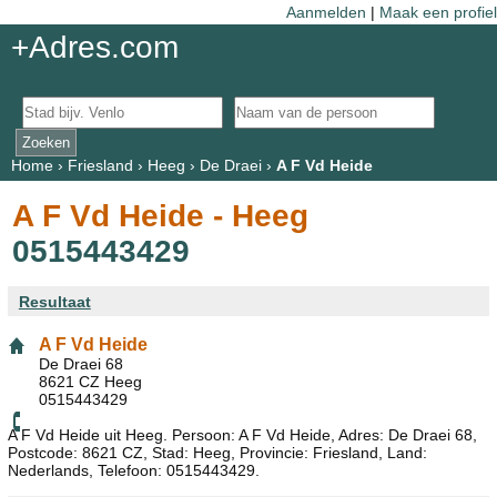
Aanmelden
|
Maak een profiel
+Adres.com
Home
›
Friesland
›
Heeg
›
De Draei
›
A F Vd Heide
A F Vd Heide - Heeg
0515443429
Resultaat
A F Vd Heide
De Draei 68
8621 CZ Heeg
0515443429
A F Vd Heide uit Heeg. Persoon: A F Vd Heide, Adres: De Draei 68,
Postcode: 8621 CZ, Stad: Heeg, Provincie: Friesland, Land:
Nederlands, Telefoon: 0515443429.