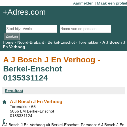
Aanmelden
|
Maak een profiel
+Adres.com
Home
›
Noord-Brabant
›
Berkel-Enschot
›
Torenakker
›
A J Bosch J
En Verhoog
A J Bosch J En Verhoog -
Berkel-Enschot
0135331124
Resultaat
A J Bosch J En Verhoog
Torenakker 65
5056 LM Berkel-Enschot
0135331124
A J Bosch J En Verhoog uit Berkel-Enschot. Persoon: A J Bosch J En