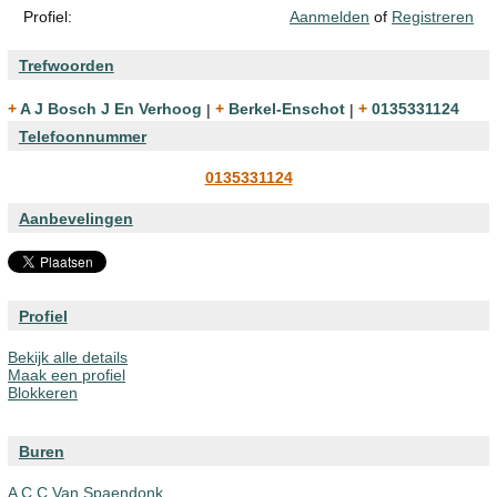
Profiel:
Aanmelden
of
Registreren
Trefwoorden
+ A J Bosch J En Verhoog
|
+ Berkel-Enschot
|
+ 0135331124
Telefoonnummer
0135331124
Aanbevelingen
Profiel
Bekijk alle details
Maak een profiel
Blokkeren
Buren
A C C Van Spaendonk