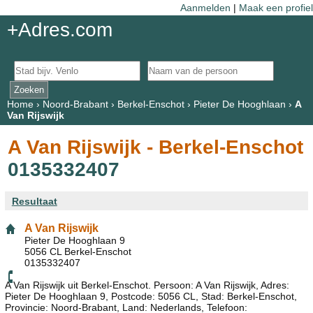
Aanmelden
|
Maak een profiel
+Adres.com
Home
›
Noord-Brabant
›
Berkel-Enschot
›
Pieter De Hooghlaan
›
A
Van Rijswijk
A Van Rijswijk - Berkel-Enschot
0135332407
Resultaat
A Van Rijswijk
Pieter De Hooghlaan 9
5056 CL Berkel-Enschot
0135332407
A Van Rijswijk uit Berkel-Enschot. Persoon: A Van Rijswijk, Adres:
Pieter De Hooghlaan 9, Postcode: 5056 CL, Stad: Berkel-Enschot,
Provincie: Noord-Brabant, Land: Nederlands, Telefoon: