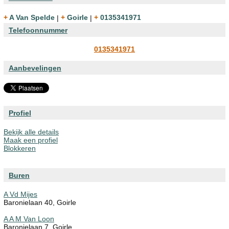
+ A Van Spelde
|
+ Goirle
|
+ 0135341971
Telefoonnummer
0135341971
Aanbevelingen
Profiel
Bekijk alle details
Maak een profiel
Blokkeren
Buren
A Vd Mijes
Baronielaan 40, Goirle
A A M Van Loon
Baronielaan 7, Goirle