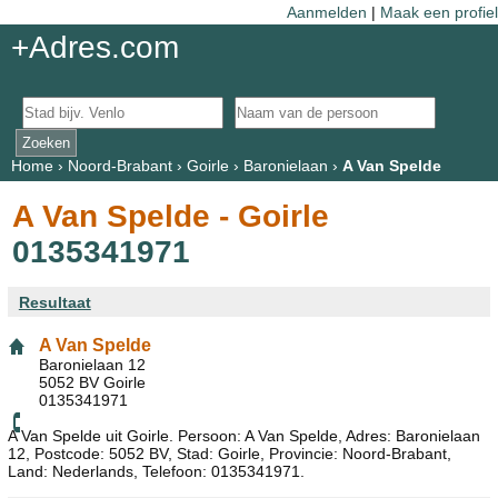
Aanmelden
|
Maak een profiel
+Adres.com
Home
›
Noord-Brabant
›
Goirle
›
Baronielaan
›
A Van Spelde
A Van Spelde - Goirle
0135341971
Resultaat
A Van Spelde
Baronielaan 12
5052 BV Goirle
0135341971
A Van Spelde uit Goirle. Persoon: A Van Spelde, Adres: Baronielaan
12, Postcode: 5052 BV, Stad: Goirle, Provincie: Noord-Brabant,
Land: Nederlands, Telefoon: 0135341971.