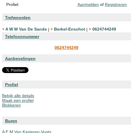
Profiel:
Aanmelden
of
Registreren
Trefwoorden
+ A W M Van De Sande
|
+ Berkel-Enschot
|
+ 0624744249
Telefoonnummer
0624744249
Aanbevelingen
Profiel
Bekijk alle details
Maak een profiel
Blokkeren
Buren
A E M Van Kasteren-Vugts