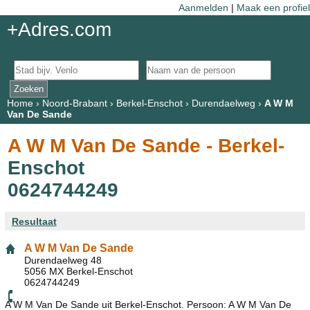
Aanmelden
|
Maak een profiel
+Adres.com
Home
›
Noord-Brabant
›
Berkel-Enschot
›
Durendaelweg
›
A W M
Van De Sande
A W M Van De Sande - Berkel-
Enschot
0624744249
Resultaat
A W M Van De Sande
Durendaelweg 48
5056 MX Berkel-Enschot
0624744249
A W M Van De Sande uit Berkel-Enschot. Persoon: A W M Van De