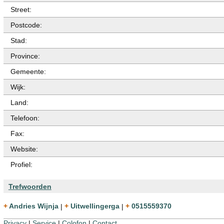
Street:
Postcode:
Stad:
Province:
Gemeente:
Wijk:
Land:
Telefoon:
Fax:
Website:
Profiel:
Trefwoorden
+ Andries Wijnja
|
+ Uitwellingerga
|
+ 0515559370
Privacy
|
Service
|
Colofon
|
Contact