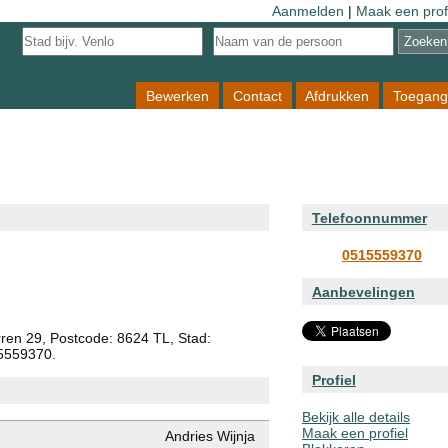
Aanmelden
|
Maak een prof
Bewerken
Contact
Afdrukken
Toegang
Telefoonnummer
0515559370
Aanbevelingen
orren 29, Postcode: 8624 TL, Stad:
15559370.
Profiel
Bekijk alle details
Maak een profiel
Andries Wijnja