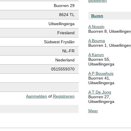
Blokkeren
Buorren 29
8624 TL
Buren
Uitwellingerga
A Nossin
Buorren 8, Uitwellinge
Friesland
A Bouma
Súdwest Fryslân
Buorren 1, Uitwellinge
NL-FR
A Kanon
Buorren 55,
Nederland
Uitwellingerga
0515559370
A P Bouwhuis
Buorren 41,
Uitwellingerga
A T De Jong
Aanmelden
of
Registreren
Buorren 27,
Uitwellingerga
Meer