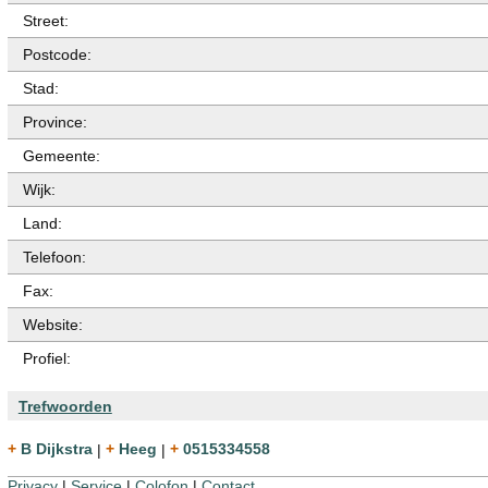
Street:
Postcode:
Stad:
Province:
Gemeente:
Wijk:
Land:
Telefoon:
Fax:
Website:
Profiel:
Trefwoorden
+ B Dijkstra
|
+ Heeg
|
+ 0515334558
Privacy
|
Service
|
Colofon
|
Contact