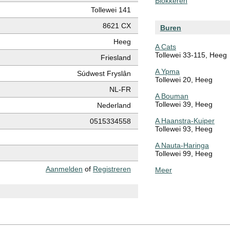
Blokkeren
Tollewei 141
8621 CX
Buren
Heeg
A Cats
Tollewei 33-115, Heeg
Friesland
A Ypma
Súdwest Fryslân
Tollewei 20, Heeg
NL-FR
A Bouman
Tollewei 39, Heeg
Nederland
A Haanstra-Kuiper
0515334558
Tollewei 93, Heeg
A Nauta-Haringa
Tollewei 99, Heeg
Aanmelden
of
Registreren
Meer