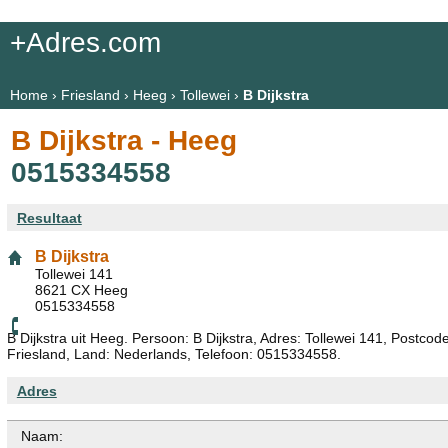
+Adres.com
Home
›
Friesland
›
Heeg
›
Tollewei
›
B Dijkstra
B Dijkstra - Heeg
0515334558
Resultaat
B Dijkstra
Tollewei 141
8621 CX Heeg
0515334558
B Dijkstra uit Heeg. Persoon: B Dijkstra, Adres: Tollewei 141, Postcod
Friesland, Land: Nederlands, Telefoon: 0515334558.
Adres
Naam: