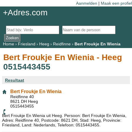
Aanmelden
|
Maak een profiel
+Adres.com
Home
›
Friesland
›
Heeg
›
Reidfinne
›
Bert Froukje En Wienia
Bert Froukje En Wienia - Heeg
0515443455
Resultaat
Bert Froukje En Wienia
Reidfinne 40
8621 DH Heeg
0515443455
Bert Froukje En Wienia uit Heeg. Persoon: Bert Froukje En Wienia,
Adres: Reidfinne 40, Postcode: 8621 DH, Stad: Heeg, Provincie:
Friesland, Land: Nederlands, Telefoon: 0515443455.