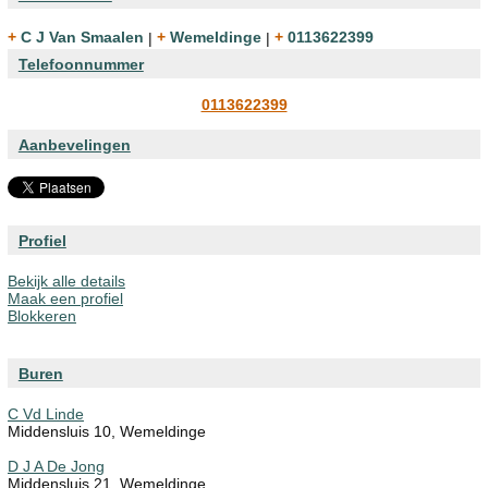
+ C J Van Smaalen
|
+ Wemeldinge
|
+ 0113622399
Telefoonnummer
0113622399
Aanbevelingen
Profiel
Bekijk alle details
Maak een profiel
Blokkeren
Buren
C Vd Linde
Middensluis 10, Wemeldinge
D J A De Jong
Middensluis 21, Wemeldinge