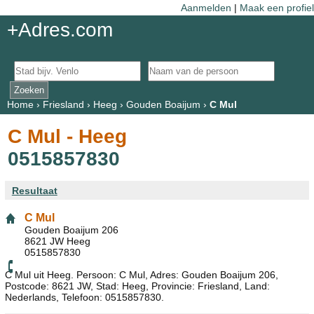
Aanmelden
|
Maak een profiel
+Adres.com
Home
›
Friesland
›
Heeg
›
Gouden Boaijum
›
C Mul
C Mul - Heeg
0515857830
Resultaat
C Mul
Gouden Boaijum 206
8621 JW Heeg
0515857830
C Mul uit Heeg. Persoon: C Mul, Adres: Gouden Boaijum 206,
Postcode: 8621 JW, Stad: Heeg, Provincie: Friesland, Land:
Nederlands, Telefoon: 0515857830.