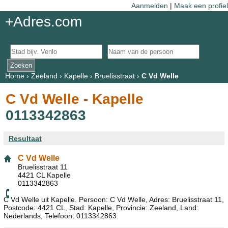
Aanmelden
|
Maak een profiel
+Adres.com
Home
›
Zeeland
›
Kapelle
›
Bruelisstraat
›
C Vd Welle
C Vd Welle - Kapelle
0113342863
Resultaat
C Vd Welle
Bruelisstraat 11
4421 CL Kapelle
0113342863
C Vd Welle uit Kapelle. Persoon: C Vd Welle, Adres: Bruelisstraat 11,
Postcode: 4421 CL, Stad: Kapelle, Provincie: Zeeland, Land:
Nederlands, Telefoon: 0113342863.