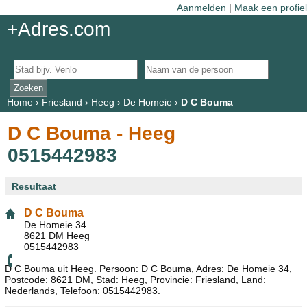
Aanmelden
|
Maak een profiel
+Adres.com
Home
›
Friesland
›
Heeg
›
De Homeie
›
D C Bouma
D C Bouma - Heeg
0515442983
Resultaat
D C Bouma
De Homeie 34
8621 DM Heeg
0515442983
D C Bouma uit Heeg. Persoon: D C Bouma, Adres: De Homeie 34,
Postcode: 8621 DM, Stad: Heeg, Provincie: Friesland, Land:
Nederlands, Telefoon: 0515442983.