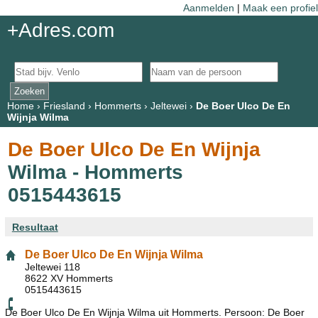
Aanmelden
|
Maak een profiel
+Adres.com
Home
›
Friesland
›
Hommerts
›
Jeltewei
›
De Boer Ulco De En
Wijnja Wilma
De Boer Ulco De En Wijnja
Wilma - Hommerts
0515443615
Resultaat
De Boer Ulco De En Wijnja Wilma
Jeltewei 118
8622 XV Hommerts
0515443615
De Boer Ulco De En Wijnja Wilma uit Hommerts. Persoon: De Boer