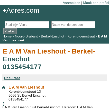
Aanmelden
|
Maak een profiel
+Adres.com
Home
›
Noord-Brabant
›
Berkel-Enschot
›
Korenbloemstraat
›
E A M
Van Lieshout
E A M Van Lieshout - Berkel-
Enschot
0135454177
Resultaat
E A M Van Lieshout
Korenbloemstraat 13
5056 SL Berkel-Enschot
0135454177
E A M Van Lieshout uit Berkel-Enschot. Persoon: E A M Van