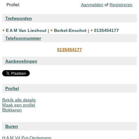
Profiel:
Aanmelden
of
Registreren
Trefwoorden
+ E A M Van Lieshout
|
+ Berkel-Enschot
|
+ 0135454177
Telefoonnummer
0135454177
Aanbevelingen
Profiel
Bekijk alle details
Maak een profiel
Blokkeren
Buren
H A M Vd Put-Oerlemans