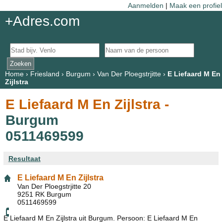
Aanmelden
|
Maak een profiel
+Adres.com
Home
›
Friesland
›
Burgum
›
Van Der Ploegstrjitte
›
E Liefaard M En
Zijlstra
E Liefaard M En Zijlstra -
Burgum
0511469599
Resultaat
E Liefaard M En Zijlstra
Van Der Ploegstrjitte 20
9251 RK Burgum
0511469599
E Liefaard M En Zijlstra uit Burgum. Persoon: E Liefaard M En