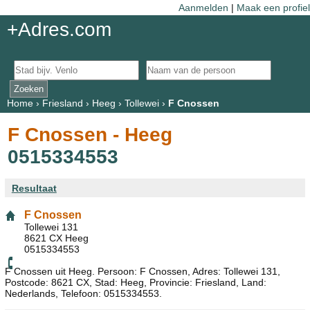
Aanmelden
|
Maak een profiel
+Adres.com
Home
›
Friesland
›
Heeg
›
Tollewei
›
F Cnossen
F Cnossen - Heeg
0515334553
Resultaat
F Cnossen
Tollewei 131
8621 CX Heeg
0515334553
F Cnossen uit Heeg. Persoon: F Cnossen, Adres: Tollewei 131,
Postcode: 8621 CX, Stad: Heeg, Provincie: Friesland, Land:
Nederlands, Telefoon: 0515334553.