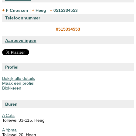
+ F Cnossen
|
+ Heeg
|
+ 0515334553
Telefoonnummer
0515334553
Aanbevelingen
Profiel
Bekijk alle details
Maak een profiel
Blokkeren
Buren
A Cats
Tollewei 33-115, Heeg
A Ypma
Tollewei 20, Heeg