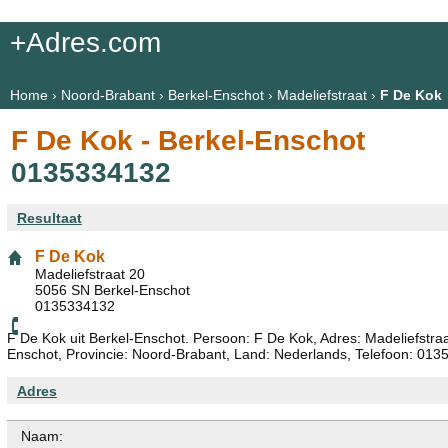
+Adres.com
Home
›
Noord-Brabant
›
Berkel-Enschot
›
Madeliefstraat
›
F De Kok
F De Kok - Berkel-Enschot
0135334132
Resultaat
F De Kok
Madeliefstraat 20
5056 SN Berkel-Enschot
0135334132
F De Kok uit Berkel-Enschot. Persoon: F De Kok, Adres: Madeliefstra
Enschot, Provincie: Noord-Brabant, Land: Nederlands, Telefoon: 013
Adres
Naam: