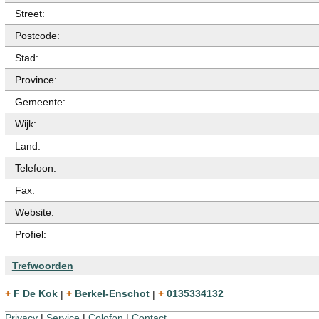
Street:
Postcode:
Stad:
Province:
Gemeente:
Wijk:
Land:
Telefoon:
Fax:
Website:
Profiel:
Trefwoorden
+ F De Kok
|
+ Berkel-Enschot
|
+ 0135334132
Privacy
|
Service
|
Colofon
|
Contact