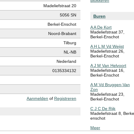
Blokkeren
Madeliefstraat 20
5056 SN
Buren
Berkel-Enschot
A A De Kort
Madeliefstraat 37,
Noord-Brabant
Berkel-Enschot
Tilburg
A H L M Vd Weijst
Madeliefstraat 26,
NL-NB
Berkel-Enschot
Nederland
A J M Van Helvoort
Madeliefstraat 16,
0135334132
Berkel-Enschot
A M Vd Bruggen-Van
Zon
Madeliefstraat 23,
Aanmelden
of
Registreren
Berkel-Enschot
C J C De Rijk
Madeliefstraat 8, Berke
enschot
Meer