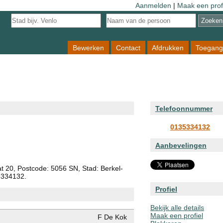
Aanmelden
|
Maak een prof
Bewerken
Contact
Afdrukken
Toegang
Telefoonnummer
0135334132
Aanbevelingen
at 20, Postcode: 5056 SN, Stad: Berkel-
5334132.
Profiel
Bekijk alle details
Maak een profiel
F De Kok