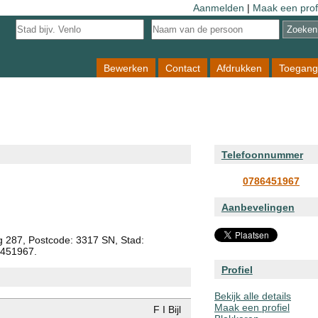
Aanmelden
|
Maak een prof
Bewerken
Contact
Afdrukken
Toegang
Telefoonnummer
0786451967
Aanbevelingen
weg 287, Postcode: 3317 SN, Stad:
6451967.
Profiel
Bekijk alle details
Maak een profiel
F I Bijl