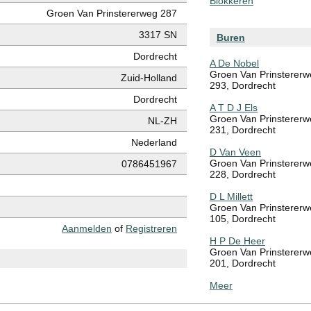
Blokkeren
Groen Van Prinstererweg 287
3317 SN
Buren
Dordrecht
A De Nobel
Groen Van Prinsterer
Zuid-Holland
293, Dordrecht
Dordrecht
A T D J Els
Groen Van Prinsterer
NL-ZH
231, Dordrecht
Nederland
D Van Veen
Groen Van Prinsterer
0786451967
228, Dordrecht
D L Millett
Groen Van Prinsterer
105, Dordrecht
Aanmelden
of
Registreren
H P De Heer
Groen Van Prinsterer
201, Dordrecht
Meer