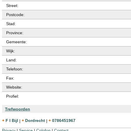
Street:
Postcode:
Stad:
Province:
Gemeente:
Wijk:
Land:
Telefoon:
Fax:
Website:
Profiel:
Trefwoorden
+ F I Bijl
|
+ Dordrecht
|
+ 0786451967
Privacy
|
Service
|
Colofon
|
Contact