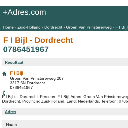
+Adres.com
Home
›
Zuid-Holland
›
Dordrecht
›
Groen Van Prinstererweg
›
F I Bijl
F I Bijl - Dordrecht
0786451967
Resultaat
F I Bijl
Groen Van Prinstererweg 287
3317 SN Dordrecht
0786451967
F I Bijl uit Dordrecht. Persoon: F I Bijl, Adres: Groen Van Prinsterer
Dordrecht, Provincie: Zuid-Holland, Land: Nederlands, Telefoon: 078
Adres
Naam: