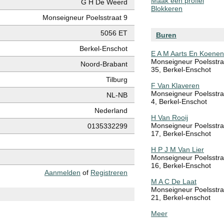
Maak een profiel
G H De Weerd
Blokkeren
Monseigneur Poelsstraat 9
5056 ET
Buren
Berkel-Enschot
E A M Aarts En Koenen
Monseigneur Poelsstra
Noord-Brabant
35, Berkel-Enschot
Tilburg
F Van Klaveren
Monseigneur Poelsstra
NL-NB
4, Berkel-Enschot
Nederland
H Van Rooij
Monseigneur Poelsstra
0135332299
17, Berkel-Enschot
H P J M Van Lier
Monseigneur Poelsstra
16, Berkel-Enschot
Aanmelden
of
Registreren
M A C De Laat
Monseigneur Poelsstra
21, Berkel-enschot
Meer