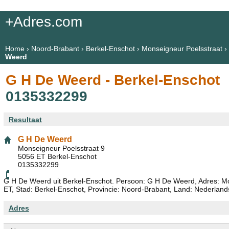
+Adres.com
Home
›
Noord-Brabant
›
Berkel-Enschot
›
Monseigneur Poelsstraat
›
Weerd
G H De Weerd - Berkel-Enschot
0135332299
Resultaat
G H De Weerd
Monseigneur Poelsstraat 9
5056 ET Berkel-Enschot
0135332299
G H De Weerd uit Berkel-Enschot. Persoon: G H De Weerd, Adres: Mo
ET, Stad: Berkel-Enschot, Provincie: Noord-Brabant, Land: Nederlan
Adres