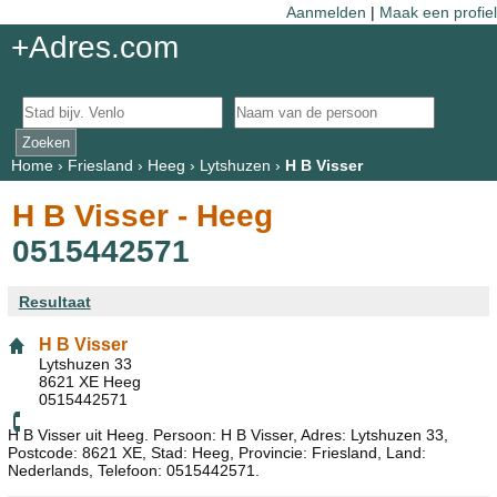
Aanmelden
|
Maak een profiel
+Adres.com
Home
›
Friesland
›
Heeg
›
Lytshuzen
›
H B Visser
H B Visser - Heeg
0515442571
Resultaat
H B Visser
Lytshuzen 33
8621 XE Heeg
0515442571
H B Visser uit Heeg. Persoon: H B Visser, Adres: Lytshuzen 33,
Postcode: 8621 XE, Stad: Heeg, Provincie: Friesland, Land:
Nederlands, Telefoon: 0515442571.