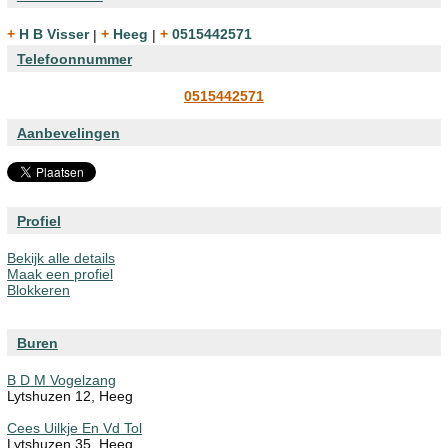
+ H B Visser
|
+ Heeg
|
+ 0515442571
Telefoonnummer
0515442571
Aanbevelingen
Profiel
Bekijk alle details
Maak een profiel
Blokkeren
Buren
B D M Vogelzang
Lytshuzen 12, Heeg
Cees Uilkje En Vd Tol
Lytshuzen 35, Heeg