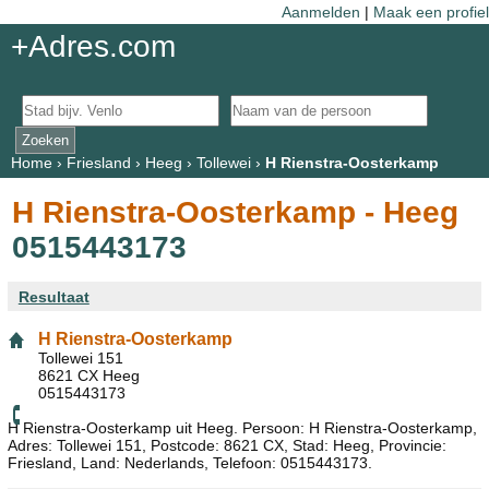
Aanmelden
|
Maak een profiel
+Adres.com
Home
›
Friesland
›
Heeg
›
Tollewei
›
H Rienstra-Oosterkamp
H Rienstra-Oosterkamp - Heeg
0515443173
Resultaat
H Rienstra-Oosterkamp
Tollewei 151
8621 CX Heeg
0515443173
H Rienstra-Oosterkamp uit Heeg. Persoon: H Rienstra-Oosterkamp,
Adres: Tollewei 151, Postcode: 8621 CX, Stad: Heeg, Provincie:
Friesland, Land: Nederlands, Telefoon: 0515443173.