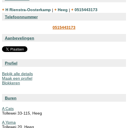
+ H Rienstra-Oosterkamp
|
+ Heeg
|
+ 0515443173
Telefoonnummer
0515443173
Aanbevelingen
Profiel
Bekijk alle details
Maak een profiel
Blokkeren
Buren
A Cats
Tollewei 33-115, Heeg
A Ypma
Tollewei 20, Heeg