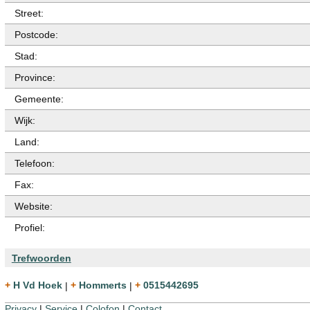
Street:
Postcode:
Stad:
Province:
Gemeente:
Wijk:
Land:
Telefoon:
Fax:
Website:
Profiel:
Trefwoorden
+ H Vd Hoek
|
+ Hommerts
|
+ 0515442695
Privacy
|
Service
|
Colofon
|
Contact