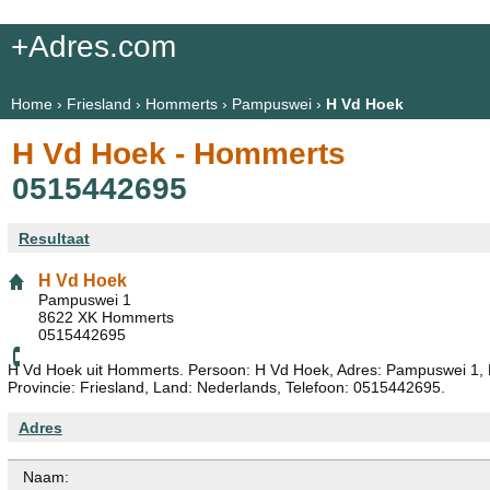
+Adres.com
Home
›
Friesland
›
Hommerts
›
Pampuswei
›
H Vd Hoek
H Vd Hoek - Hommerts
0515442695
Resultaat
H Vd Hoek
Pampuswei 1
8622 XK Hommerts
0515442695
H Vd Hoek uit Hommerts. Persoon: H Vd Hoek, Adres: Pampuswei 1, 
Provincie: Friesland, Land: Nederlands, Telefoon: 0515442695.
Adres
Naam: