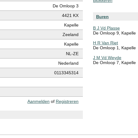
Blokkeren
De Omloop 3
4421 KX
Buren
Kapelle
B J Vd Plasse
De Omloop 9, Kapelle
Zeeland
H R Van Riet
Kapelle
De Omloop 1, Kapelle
NL-ZE
J M Vd Weyde
De Omloop 7, Kapelle
Nederland
0113345314
Aanmelden
of
Registreren