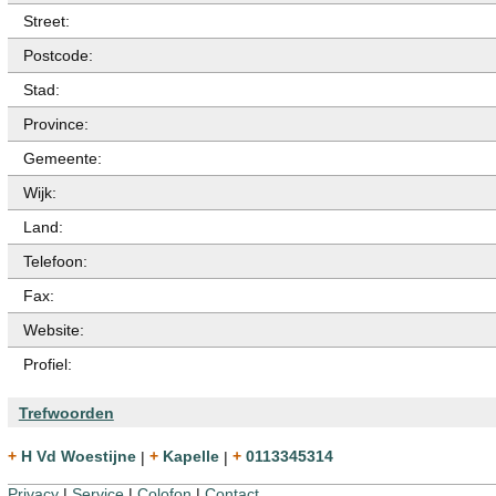
Street:
Postcode:
Stad:
Province:
Gemeente:
Wijk:
Land:
Telefoon:
Fax:
Website:
Profiel:
Trefwoorden
+ H Vd Woestijne
|
+ Kapelle
|
+ 0113345314
Privacy
|
Service
|
Colofon
|
Contact