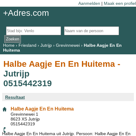
Aanmelden
|
Maak een profiel
+Adres.com
Home
›
Friesland
›
Jutrijp
›
Grevinnewei
›
Halbe Aagje En En
Huitema
Halbe Aagje En En Huitema -
Jutrijp
0515442319
Resultaat
Halbe Aagje En En Huitema
Grevinnewei 1
8623 XS Jutrijp
0515442319
Halbe Aagje En En Huitema uit Jutrijp. Persoon: Halbe Aagje En En