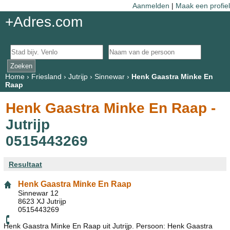
Aanmelden
|
Maak een profiel
+Adres.com
Home
›
Friesland
›
Jutrijp
›
Sinnewar
›
Henk Gaastra Minke En
Raap
Henk Gaastra Minke En Raap -
Jutrijp
0515443269
Resultaat
Henk Gaastra Minke En Raap
Sinnewar 12
8623 XJ Jutrijp
0515443269
Henk Gaastra Minke En Raap uit Jutrijp. Persoon: Henk Gaastra