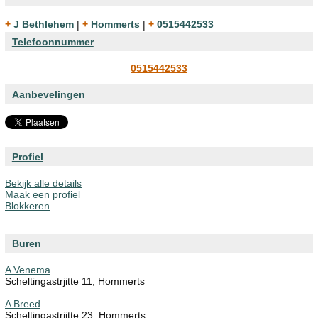
+ J Bethlehem
|
+ Hommerts
|
+ 0515442533
Telefoonnummer
0515442533
Aanbevelingen
Profiel
Bekijk alle details
Maak een profiel
Blokkeren
Buren
A Venema
Scheltingastrjitte 11, Hommerts
A Breed
Scheltingastrjitte 23, Hommerts