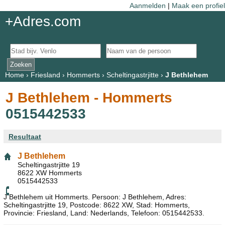
Aanmelden
|
Maak een profiel
+Adres.com
Home
›
Friesland
›
Hommerts
›
Scheltingastrjitte
›
J Bethlehem
J Bethlehem - Hommerts
0515442533
Resultaat
J Bethlehem
Scheltingastrjitte 19
8622 XW Hommerts
0515442533
J Bethlehem uit Hommerts. Persoon: J Bethlehem, Adres:
Scheltingastrjitte 19, Postcode: 8622 XW, Stad: Hommerts,
Provincie: Friesland, Land: Nederlands, Telefoon: 0515442533.