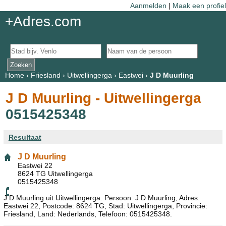
Aanmelden
|
Maak een profiel
+Adres.com
Home
›
Friesland
›
Uitwellingerga
›
Eastwei
›
J D Muurling
J D Muurling - Uitwellingerga
0515425348
Resultaat
J D Muurling
Eastwei 22
8624 TG Uitwellingerga
0515425348
J D Muurling uit Uitwellingerga. Persoon: J D Muurling, Adres:
Eastwei 22, Postcode: 8624 TG, Stad: Uitwellingerga, Provincie:
Friesland, Land: Nederlands, Telefoon: 0515425348.