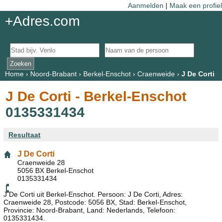
Aanmelden
|
Maak een profiel
+Adres.com
Home
›
Noord-Brabant
›
Berkel-Enschot
›
Craenweide
›
J De Corti
J De Corti - Berkel-Enschot
0135331434
Resultaat
J De Corti
Craenweide 28
5056 BX Berkel-Enschot
0135331434
J De Corti uit Berkel-Enschot. Persoon: J De Corti, Adres:
Craenweide 28, Postcode: 5056 BX, Stad: Berkel-Enschot,
Provincie: Noord-Brabant, Land: Nederlands, Telefoon:
0135331434.