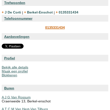
Trefwoorden
+ J De Corti
|
+ Berkel-Enschot
|
+ 0135331434
Telefoonnummer
0135331434
Aanbevelingen
Profiel
Bekijk alle details
Maak een profiel
Blokkeren
Buren
A J G Van Rossum
Craenweide 13, Berkel-enschot
A T C M Van Hest-Van Tilburg