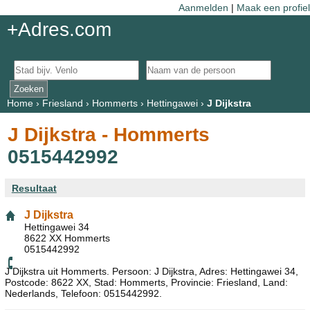
Aanmelden
|
Maak een profiel
+Adres.com
Home
›
Friesland
›
Hommerts
›
Hettingawei
›
J Dijkstra
J Dijkstra - Hommerts
0515442992
Resultaat
J Dijkstra
Hettingawei 34
8622 XX Hommerts
0515442992
J Dijkstra uit Hommerts. Persoon: J Dijkstra, Adres: Hettingawei 34,
Postcode: 8622 XX, Stad: Hommerts, Provincie: Friesland, Land:
Nederlands, Telefoon: 0515442992.