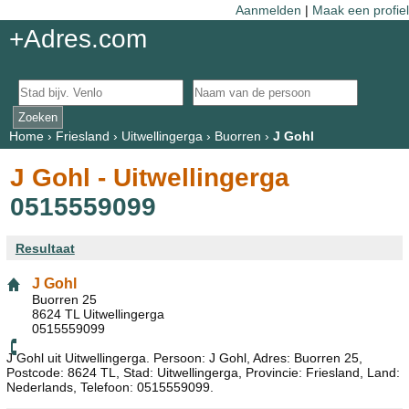
Aanmelden
|
Maak een profiel
+Adres.com
Home
›
Friesland
›
Uitwellingerga
›
Buorren
›
J Gohl
J Gohl - Uitwellingerga
0515559099
Resultaat
J Gohl
Buorren 25
8624 TL Uitwellingerga
0515559099
J Gohl uit Uitwellingerga. Persoon: J Gohl, Adres: Buorren 25,
Postcode: 8624 TL, Stad: Uitwellingerga, Provincie: Friesland, Land:
Nederlands, Telefoon: 0515559099.