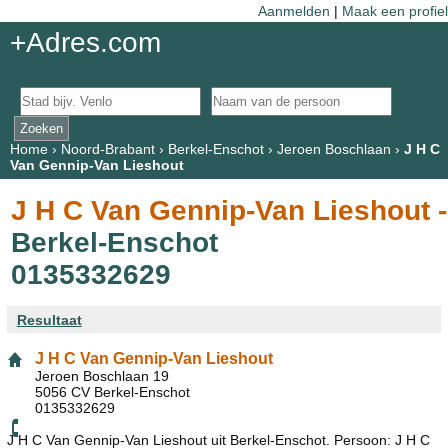
Aanmelden
|
Maak een profiel
+Adres.com
Home
›
Noord-Brabant
›
Berkel-Enschot
›
Jeroen Boschlaan
›
J H C
Van Gennip-Van Lieshout
J H C Van Gennip-Van Lieshout -
Berkel-Enschot
0135332629
Resultaat
J H C Van Gennip-Van Lieshout
Jeroen Boschlaan 19
5056 CV Berkel-Enschot
0135332629
J H C Van Gennip-Van Lieshout uit Berkel-Enschot. Persoon: J H C