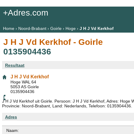
+Adres.com
Home
›
Noord-Brabant
›
Goirle
›
Hoge
›
J H J Vd Kerkhof
J H J Vd Kerkhof - Goirle
0135904436
Resultaat
J H J Vd Kerkhof
Hoge WAL 64
5053 AS Goirle
0135904436
J H J Vd Kerkhof uit Goirle. Persoon: J H J Vd Kerkhof, Adres: Hoge 
Provincie: Noord-Brabant, Land: Nederlands, Telefoon: 0135904436.
Adres
Naam: