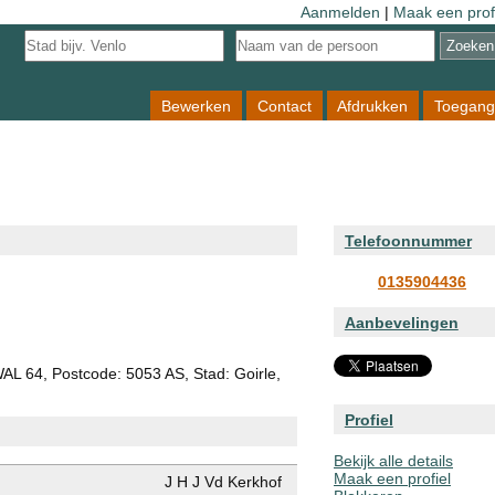
Aanmelden
|
Maak een prof
Bewerken
Contact
Afdrukken
Toegang
Telefoonnummer
0135904436
Aanbevelingen
WAL 64, Postcode: 5053 AS, Stad: Goirle,
Profiel
Bekijk alle details
Maak een profiel
J H J Vd Kerkhof