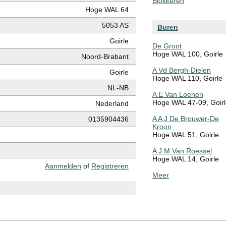
Blokkeren
Hoge WAL 64
5053 AS
Buren
Goirle
De Groot
Hoge WAL 100, Goirle
Noord-Brabant
A Vd Bergh-Dielen
Goirle
Hoge WAL 110, Goirle
NL-NB
A E Van Loenen
Hoge WAL 47-09, Goir
Nederland
A A J De Brouwer-De
0135904436
Kroon
Hoge WAL 51, Goirle
A J M Van Roessel
Hoge WAL 14, Goirle
Aanmelden
of
Registreren
Meer