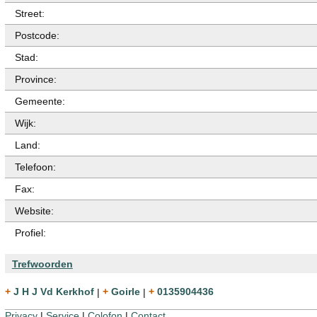
Street:
Postcode:
Stad:
Province:
Gemeente:
Wijk:
Land:
Telefoon:
Fax:
Website:
Profiel:
Trefwoorden
+ J H J Vd Kerkhof
|
+ Goirle
|
+ 0135904436
Privacy
|
Service
|
Colofon
|
Contact