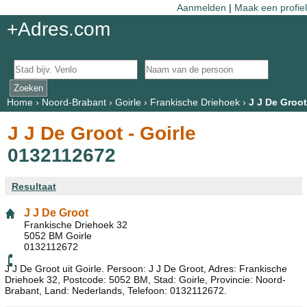
Aanmelden
|
Maak een profiel
+Adres.com
Home
›
Noord-Brabant
›
Goirle
›
Frankische Driehoek
›
J J De Groot
J J De Groot - Goirle
0132112672
Resultaat
J J De Groot
Frankische Driehoek 32
5052 BM Goirle
0132112672
J J De Groot uit Goirle. Persoon: J J De Groot, Adres: Frankische
Driehoek 32, Postcode: 5052 BM, Stad: Goirle, Provincie: Noord-
Brabant, Land: Nederlands, Telefoon: 0132112672.