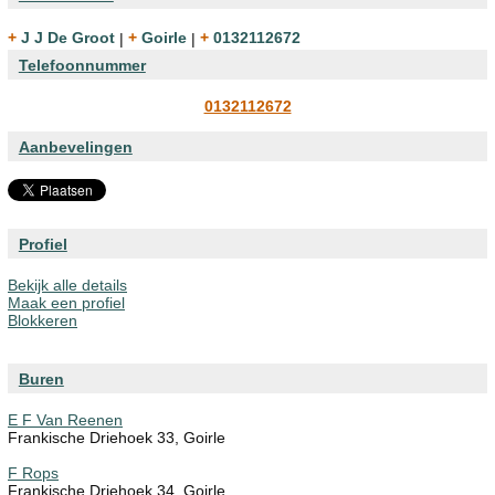
+ J J De Groot
|
+ Goirle
|
+ 0132112672
Telefoonnummer
0132112672
Aanbevelingen
Profiel
Bekijk alle details
Maak een profiel
Blokkeren
Buren
E F Van Reenen
Frankische Driehoek 33, Goirle
F Rops
Frankische Driehoek 34, Goirle