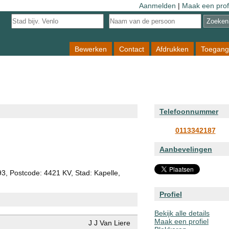
Aanmelden
|
Maak een prof
Bewerken
Contact
Afdrukken
Toegang
Telefoonnummer
0113342187
Aanbevelingen
 93, Postcode: 4421 KV, Stad: Kapelle,
Profiel
Bekijk alle details
Maak een profiel
J J Van Liere