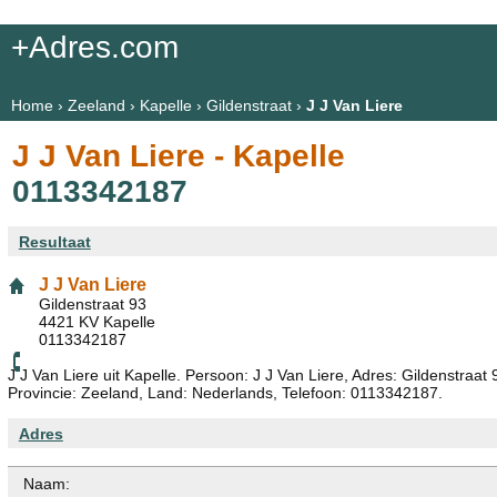
+Adres.com
Home
›
Zeeland
›
Kapelle
›
Gildenstraat
›
J J Van Liere
J J Van Liere - Kapelle
0113342187
Resultaat
J J Van Liere
Gildenstraat 93
4421 KV Kapelle
0113342187
J J Van Liere uit Kapelle. Persoon: J J Van Liere, Adres: Gildenstraat
Provincie: Zeeland, Land: Nederlands, Telefoon: 0113342187.
Adres
Naam: