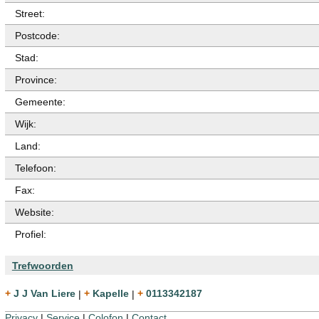
Street:
Postcode:
Stad:
Province:
Gemeente:
Wijk:
Land:
Telefoon:
Fax:
Website:
Profiel:
Trefwoorden
+ J J Van Liere
|
+ Kapelle
|
+ 0113342187
Privacy
|
Service
|
Colofon
|
Contact