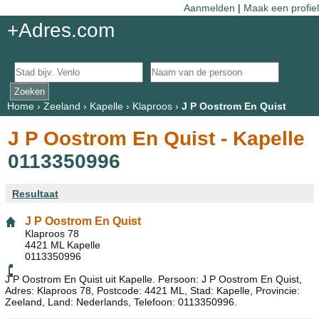
Aanmelden
|
Maak een profiel
+Adres.com
Home
›
Zeeland
›
Kapelle
›
Klaproos
›
J P Oostrom En Quist
J P Oostrom En Quist - Kapelle
0113350996
Resultaat
J P Oostrom En Quist
Klaproos 78
4421 ML Kapelle
0113350996
J P Oostrom En Quist uit Kapelle. Persoon: J P Oostrom En Quist,
Adres: Klaproos 78, Postcode: 4421 ML, Stad: Kapelle, Provincie:
Zeeland, Land: Nederlands, Telefoon: 0113350996.