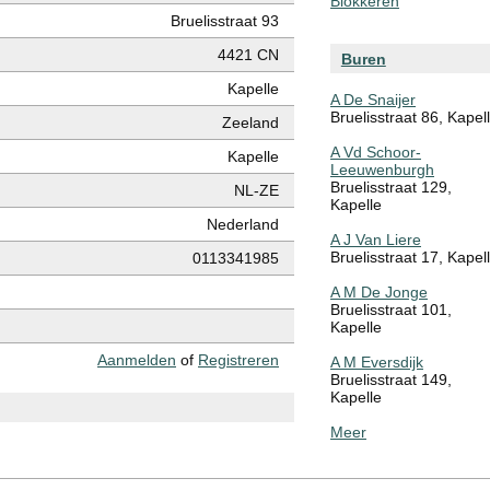
Blokkeren
Bruelisstraat 93
4421 CN
Buren
Kapelle
A De Snaijer
Bruelisstraat 86, Kapel
Zeeland
A Vd Schoor-
Kapelle
Leeuwenburgh
Bruelisstraat 129,
NL-ZE
Kapelle
Nederland
A J Van Liere
Bruelisstraat 17, Kapel
0113341985
A M De Jonge
Bruelisstraat 101,
Kapelle
Aanmelden
of
Registreren
A M Eversdijk
Bruelisstraat 149,
Kapelle
Meer