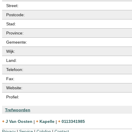
Street:
Postcode:
Stad:
Province:
Gemeente:
Wijk:
Land:
Telefoon:
Fax:
Website:
Profiel:
Trefwoorden
+ J Van Oosten
|
+ Kapelle
|
+ 0113341985
Privacy
|
Service
|
Colofon
|
Contact