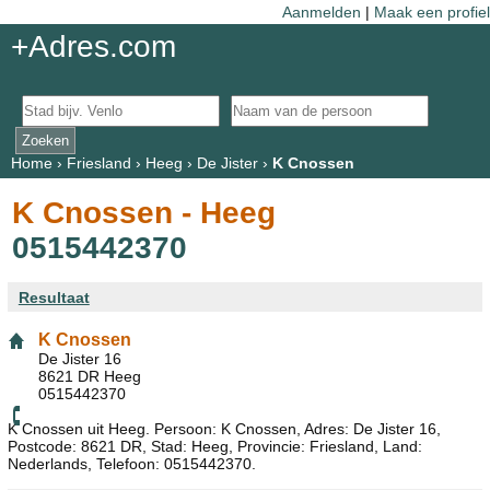
Aanmelden
|
Maak een profiel
+Adres.com
Home
›
Friesland
›
Heeg
›
De Jister
›
K Cnossen
K Cnossen - Heeg
0515442370
Resultaat
K Cnossen
De Jister 16
8621 DR Heeg
0515442370
K Cnossen uit Heeg. Persoon: K Cnossen, Adres: De Jister 16,
Postcode: 8621 DR, Stad: Heeg, Provincie: Friesland, Land:
Nederlands, Telefoon: 0515442370.