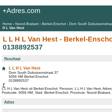
+Adres.com
Home
›
Noord-Brabant
›
Berkel-Enschot
›
Dom South Dubuissonstraa
H L Van Hest
L L H L Van Hest - Berkel-Ensch
0138892537
Resultaat
L L H L Van Hest
Dom South Dubuissonstraat 37
5056 HM Berkel-Enschot
0138892537
L L H L Van Hest uit Berkel-Enschot. Persoon: L L H L Van Hest, Adr
Postcode: 5056 HM, Stad: Berkel-Enschot, Provincie: Noord-Brabant
Adres