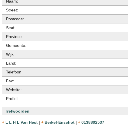
Naam:
Street:
Postcode:
Stad:
Province:
Gemeente:
Wijk:
Land:
Telefoon:
Fax:
Website:
Profiel:
Trefwoorden
+ L L H L Van Hest
|
+ Berkel-Enschot
|
+ 0138892537