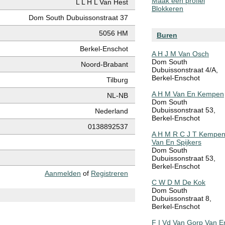
Maak een profiel
L L H L Van Hest
Blokkeren
Dom South Dubuissonstraat 37
5056 HM
Buren
Berkel-Enschot
A H J M Van Osch
Dom South
Noord-Brabant
Dubuissonstraat 4/A,
Berkel-Enschot
Tilburg
A H M Van En Kempen
NL-NB
Dom South
Dubuissonstraat 53,
Nederland
Berkel-Enschot
0138892537
A H M R C J T Kempe
Van En Spijkers
Dom South
Dubuissonstraat 53,
Berkel-Enschot
Aanmelden
of
Registreren
C W D M De Kok
Dom South
Dubuissonstraat 8,
Berkel-Enschot
F I Vd Van Gorp Van E