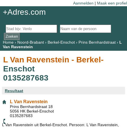
Aanmelden
|
Maak een profiel
+Adres.com
Home
›
Noord-Brabant
›
Berkel-Enschot
›
Prins Bernhardstraat
›
L
Van Ravenstein
L Van Ravenstein - Berkel-
Enschot
0135287683
Resultaat
L Van Ravenstein
Prins Bernhardstraat 18
5056 HK Berkel-Enschot
0135287683
L Van Ravenstein uit Berkel-Enschot. Persoon: L Van Ravenstein,