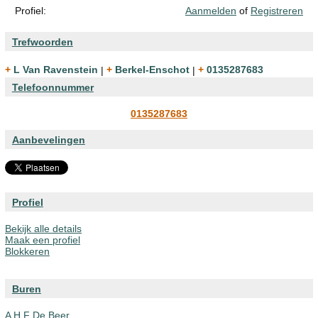
Profiel:
Aanmelden
of
Registreren
Trefwoorden
+ L Van Ravenstein
|
+ Berkel-Enschot
|
+ 0135287683
Telefoonnummer
0135287683
Aanbevelingen
Profiel
Bekijk alle details
Maak een profiel
Blokkeren
Buren
A H F De Beer