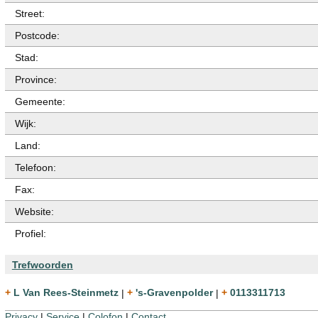
Street:
Postcode:
Stad:
Province:
Gemeente:
Wijk:
Land:
Telefoon:
Fax:
Website:
Profiel:
Trefwoorden
+ L Van Rees-Steinmetz
|
+ 's-Gravenpolder
|
+ 0113311713
Privacy
|
Service
|
Colofon
|
Contact