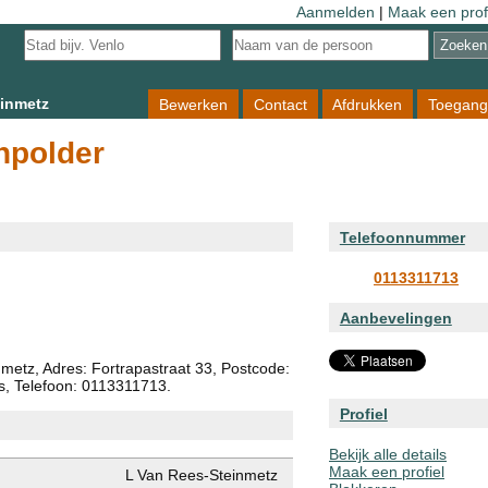
Aanmelden
|
Maak een prof
einmetz
Bewerken
Contact
Afdrukken
Toegang
npolder
Telefoonnummer
0113311713
Aanbevelingen
metz, Adres: Fortrapastraat 33, Postcode:
s, Telefoon: 0113311713.
Profiel
Bekijk alle details
Maak een profiel
L Van Rees-Steinmetz