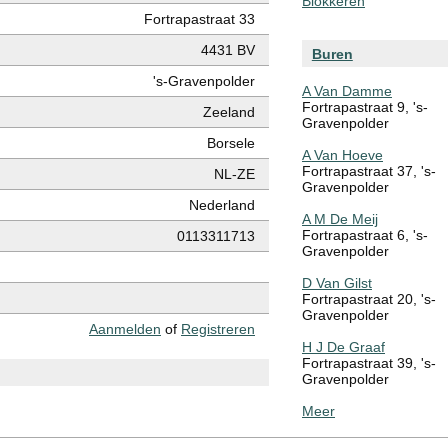
Blokkeren
Fortrapastraat 33
4431 BV
Buren
's-Gravenpolder
A Van Damme
Fortrapastraat 9, 's-
Zeeland
Gravenpolder
Borsele
A Van Hoeve
Fortrapastraat 37, 's-
NL-ZE
Gravenpolder
Nederland
A M De Meij
Fortrapastraat 6, 's-
0113311713
Gravenpolder
D Van Gilst
Fortrapastraat 20, 's-
Gravenpolder
Aanmelden
of
Registreren
H J De Graaf
Fortrapastraat 39, 's-
Gravenpolder
Meer