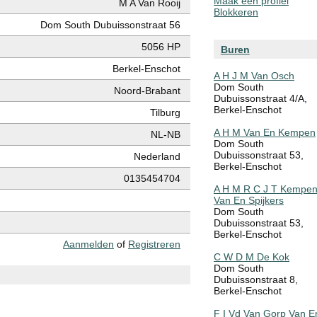
Maak een profiel
M A Van Rooij
Blokkeren
Dom South Dubuissonstraat 56
5056 HP
Buren
Berkel-Enschot
A H J M Van Osch
Dom South
Noord-Brabant
Dubuissonstraat 4/A,
Berkel-Enschot
Tilburg
A H M Van En Kempen
NL-NB
Dom South
Dubuissonstraat 53,
Nederland
Berkel-Enschot
0135454704
A H M R C J T Kempe
Van En Spijkers
Dom South
Dubuissonstraat 53,
Berkel-Enschot
Aanmelden
of
Registreren
C W D M De Kok
Dom South
Dubuissonstraat 8,
Berkel-Enschot
F I Vd Van Gorp Van E