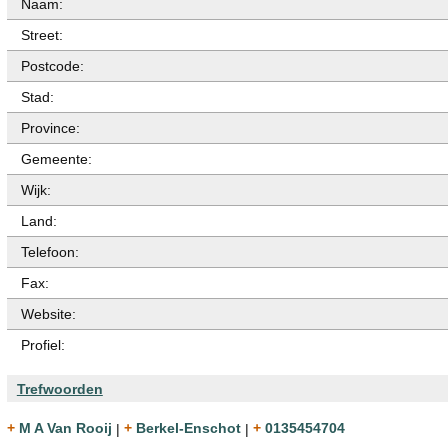
Naam:
Street:
Postcode:
Stad:
Province:
Gemeente:
Wijk:
Land:
Telefoon:
Fax:
Website:
Profiel:
Trefwoorden
+ M A Van Rooij
|
+ Berkel-Enschot
|
+ 0135454704