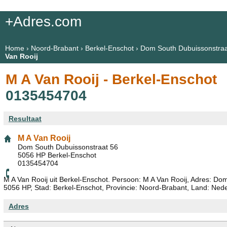
+Adres.com
Home
›
Noord-Brabant
›
Berkel-Enschot
›
Dom South Dubuissonstraa
Van Rooij
M A Van Rooij - Berkel-Enschot
0135454704
Resultaat
M A Van Rooij
Dom South Dubuissonstraat 56
5056 HP Berkel-Enschot
0135454704
M A Van Rooij uit Berkel-Enschot. Persoon: M A Van Rooij, Adres: Do
5056 HP, Stad: Berkel-Enschot, Provincie: Noord-Brabant, Land: Ned
Adres