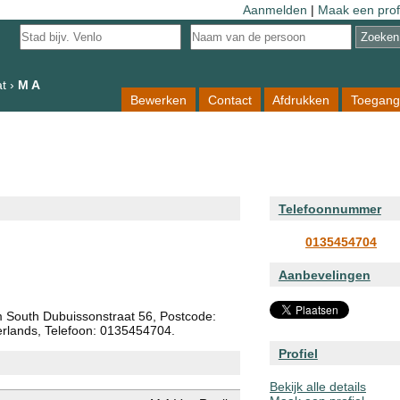
Aanmelden
|
Maak een prof
t
›
M A
Bewerken
Contact
Afdrukken
Toegang
Telefoonnummer
0135454704
Aanbevelingen
m South Dubuissonstraat 56, Postcode:
erlands, Telefoon: 0135454704.
Profiel
Bekijk alle details