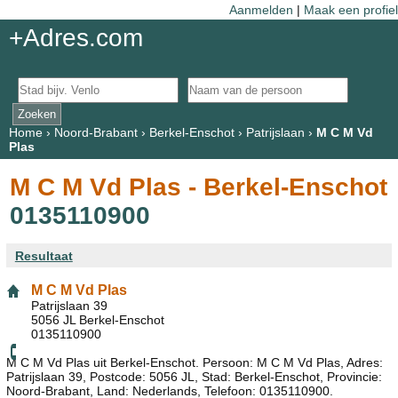
Aanmelden
|
Maak een profiel
+Adres.com
Home
›
Noord-Brabant
›
Berkel-Enschot
›
Patrijslaan
›
M C M Vd
Plas
M C M Vd Plas - Berkel-Enschot
0135110900
Resultaat
M C M Vd Plas
Patrijslaan 39
5056 JL Berkel-Enschot
0135110900
M C M Vd Plas uit Berkel-Enschot. Persoon: M C M Vd Plas, Adres:
Patrijslaan 39, Postcode: 5056 JL, Stad: Berkel-Enschot, Provincie:
Noord-Brabant, Land: Nederlands, Telefoon: 0135110900.