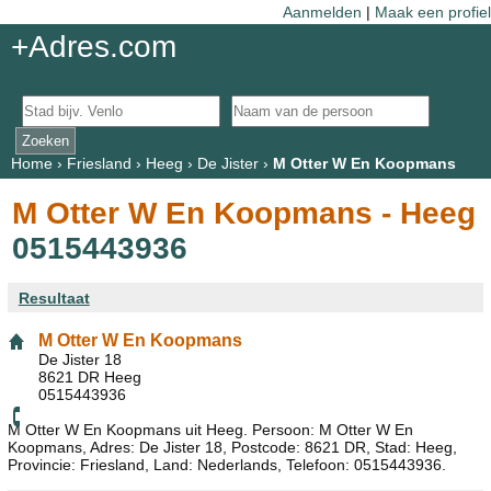
Aanmelden
|
Maak een profiel
+Adres.com
Home
›
Friesland
›
Heeg
›
De Jister
›
M Otter W En Koopmans
M Otter W En Koopmans - Heeg
0515443936
Resultaat
M Otter W En Koopmans
De Jister 18
8621 DR Heeg
0515443936
M Otter W En Koopmans uit Heeg. Persoon: M Otter W En
Koopmans, Adres: De Jister 18, Postcode: 8621 DR, Stad: Heeg,
Provincie: Friesland, Land: Nederlands, Telefoon: 0515443936.