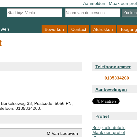
Aanmelden
|
Maak een prof
uwen
Bewerken
Contact
Afdrukken
Toegang
t
Telefoonnummer
0135334260
Aanbevelingen
 Berkelseweg 33, Postcode: 5056 PN,
Telefoon: 0135334260.
Profiel
Bekijk alle details
Maak een profiel
M Van Leeuwen