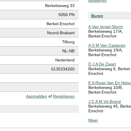
Blokkeren
Berkelseweg 33
5056 PN
Buren
Berkel-Enschot
A Van Iersel-Storm
Berkelseweg 17/A,
Noord-Brabant
Berkel-Enschot
Tilburg
A S M Van Casteren
Berkelseweg 19/A,
NL-NB
Berkel-Enschot
Nederland
D J A De Zwart
Berkelseweg 6, Berkel-
0135334260
Enschot
E A Rivas Van En Helvo
Berkelseweg 10/B,
Berkel-Enschot
Aanmelden
of
Registreren
J C A M Vd Brand
Berkelseweg 45, Berke
Enschot
Meer