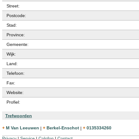
Street:
Postcode:
Stad:
Province:
Gemeente:
Wijk:
Land:
Telefoon:
Fax:
Website:
Profiel:
Trefwoorden
+ M Van Leeuwen
|
+ Berkel-Enschot
|
+ 0135334260
Privacy
|
Service
|
Colofon
|
Contact