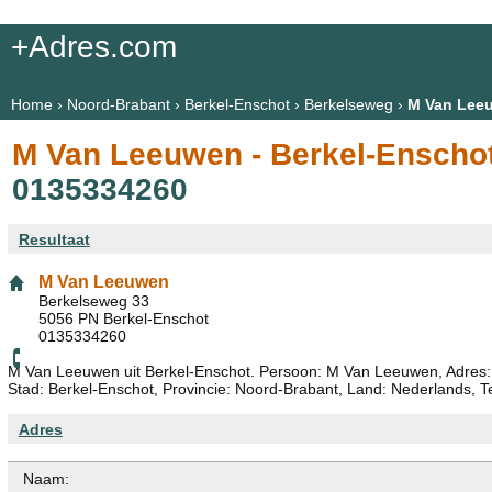
+Adres.com
Home
›
Noord-Brabant
›
Berkel-Enschot
›
Berkelseweg
›
M Van Lee
M Van Leeuwen - Berkel-Enscho
0135334260
Resultaat
M Van Leeuwen
Berkelseweg 33
5056 PN Berkel-Enschot
0135334260
M Van Leeuwen uit Berkel-Enschot. Persoon: M Van Leeuwen, Adres:
Stad: Berkel-Enschot, Provincie: Noord-Brabant, Land: Nederlands, 
Adres
Naam: