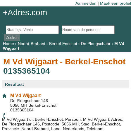
Aanmelden
|
Maak een profiel
+Adres.com
Home
›
Noord-Brabant
›
Berkel-Enschot
›
De Ploegschaar
›
M Vd
Wijgaart
M Vd Wijgaart - Berkel-Enschot
0135365104
Resultaat
M Vd Wijgaart
De Ploegschaar 146
5056 MH Berkel-Enschot
0135365104
M Vd Wijgaart uit Berkel-Enschot. Persoon: M Vd Wijgaart, Adres:
De Ploegschaar 146, Postcode: 5056 MH, Stad: Berkel-Enschot,
Provincie: Noord-Brabant, Land: Nederlands, Telefoon: