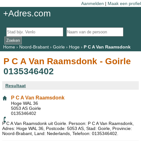
Aanmelden
|
Maak een profiel
+Adres.com
Home
›
Noord-Brabant
›
Goirle
›
Hoge
›
P C A Van Raamsdonk
P C A Van Raamsdonk - Goirle
0135346402
Resultaat
P C A Van Raamsdonk
Hoge WAL 36
5053 AS Goirle
0135346402
P C A Van Raamsdonk uit Goirle. Persoon: P C A Van Raamsdonk,
Adres: Hoge WAL 36, Postcode: 5053 AS, Stad: Goirle, Provincie:
Noord-Brabant, Land: Nederlands, Telefoon: 0135346402.