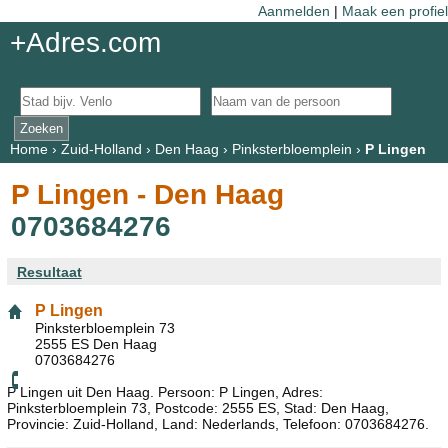
Aanmelden
|
Maak een profiel
+Adres.com
Home
›
Zuid-Holland
›
Den Haag
›
Pinksterbloemplein
›
P Lingen
P Lingen - Den Haag
0703684276
Resultaat
P Lingen
Pinksterbloemplein 73
2555 ES Den Haag
0703684276
P Lingen uit Den Haag. Persoon: P Lingen, Adres:
Pinksterbloemplein 73, Postcode: 2555 ES, Stad: Den Haag,
Provincie: Zuid-Holland, Land: Nederlands, Telefoon: 0703684276.