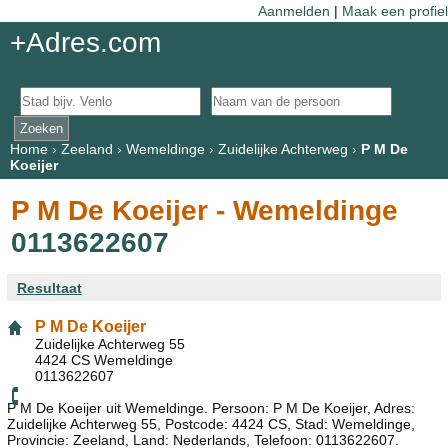
Aanmelden
|
Maak een profiel
+Adres.com
Home
›
Zeeland
›
Wemeldinge
›
Zuidelijke Achterweg
›
P M De
Koeijer
P M De Koeijer - Wemeldinge
0113622607
Resultaat
P M De Koeijer
Zuidelijke Achterweg 55
4424 CS Wemeldinge
0113622607
P M De Koeijer uit Wemeldinge. Persoon: P M De Koeijer, Adres:
Zuidelijke Achterweg 55, Postcode: 4424 CS, Stad: Wemeldinge,
Provincie: Zeeland, Land: Nederlands, Telefoon: 0113622607.