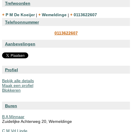
Trefwoorden
+ P M De Koeijer
|
+ Wemeldinge
|
+ 0113622607
Telefoonnummer
0113622607
Aanbevelingen
Profiel
Bekijk alle details
Maak een profiel
Blokkeren
Buren
B A Minnaar
Zuidelijke Achterweg 20, Wemeldinge
C M Vd Linde