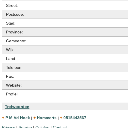
Street:
Postcode:
Stad:
Province:
Gemeente:
Wijk:
Land:
Telefoon:
Fax:
Website:
Profiel:
Trefwoorden
+ P M Vd Hoek
|
+ Hommerts
|
+ 0515443567
Privacy
|
Service
|
Colofon
|
Contact