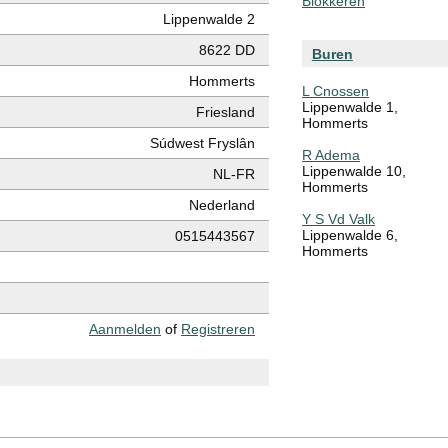
Blokkeren
Lippenwalde 2
8622 DD
Buren
Hommerts
L Cnossen
Lippenwalde 1,
Friesland
Hommerts
Súdwest Fryslân
R Adema
Lippenwalde 10,
NL-FR
Hommerts
Nederland
Y S Vd Valk
Lippenwalde 6,
0515443567
Hommerts
Aanmelden
of
Registreren